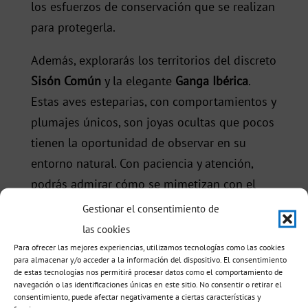
los esfuerzos de conservación que se realizan
para protegerla.
Además, explorarás los territorios del discreto
Sisón Común
y la elegante
Ganga Ibérica
.
Estas aves esteparias, con comportamientos y
plumajes únicos, son joyas ocultas que pocos
tienen la oportunidad de observar en su
entorno natural. Con paciencia y atención,
podrás admirar cómo se mimetizan con el
paisaje y entender la importancia de
Gestionar el consentimiento de
preservar sus hábitats. Sin prisas, sin
las cookies
presiones, en una experiencia diseñada para
Para ofrecer las mejores experiencias, utilizamos tecnologías como las cookies
para almacenar y/o acceder a la información del dispositivo. El consentimiento
que disfrutes del tiempo a tu ritmo.
de estas tecnologías nos permitirá procesar datos como el comportamiento de
navegación o las identificaciones únicas en este sitio. No consentir o retirar el
consentimiento, puede afectar negativamente a ciertas características y
No podemos olvidar a la impresionante